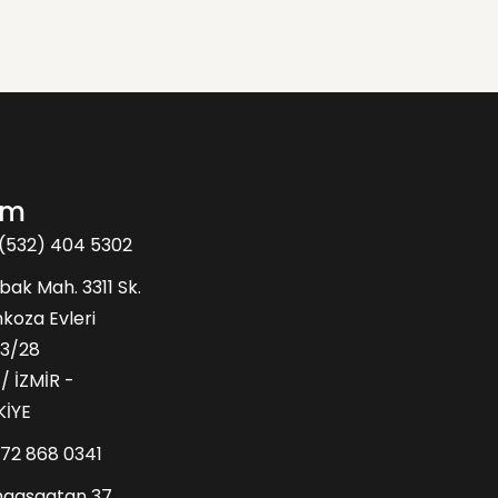
şim
(532) 404 5302
bak Mah. 3311 Sk.
oza Evleri
43/28
 / İZMİR -
KİYE
72 868 0341
hagsgatan 37