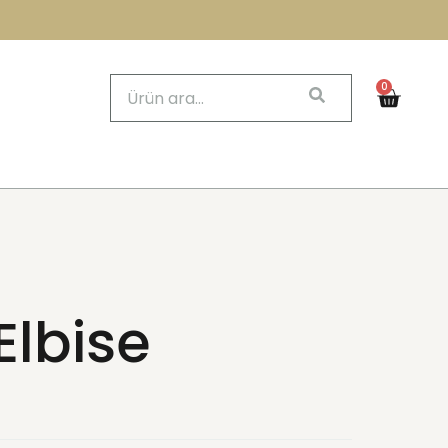
0
Elbise