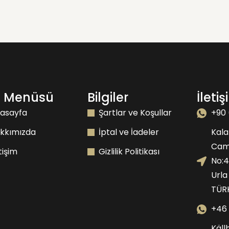
e Menüsü
Bilgiler
İleti
asayfa
Şartlar ve Koşullar
+90 
kkımızda
İptal ve İadeler
Kala
Camk
etişim
Gizlilik Politikası
No:
Urla
TÜR
+46 
Käll